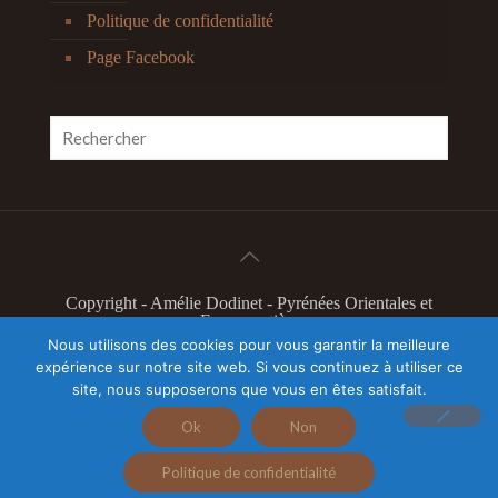
Politique de confidentialité
Page Facebook
Copyright - Amélie Dodinet - Pyrénées Orientales et
France entière
L'Odyssée Intérieure 2019 - Marque déposée à l'INPI
Nous utilisons des cookies pour vous garantir la meilleure
N°4603304
expérience sur notre site web. Si vous continuez à utiliser ce
Illustration slider page accueil Camille Feger - Tous
site, nous supposerons que vous en êtes satisfait.
droits réservés
Autres illustrations Nacho Nass
Ok
Non
Politique de confidentialité