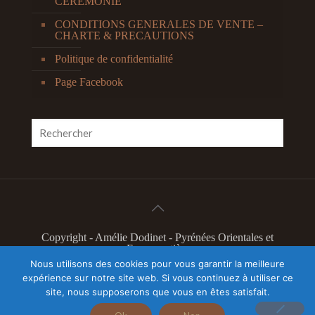
CEREMONIE
CONDITIONS GENERALES DE VENTE –
CHARTE & PRECAUTIONS
Politique de confidentialité
Page Facebook
Copyright - Amélie Dodinet - Pyrénées Orientales et
France entière
L'Odyssée Intérieure 2019 - Marque déposée à l'INPI
Nous utilisons des cookies pour vous garantir la meilleure
N°4603304
expérience sur notre site web. Si vous continuez à utiliser ce
Illustration slider page accueil Camille Feger - Tous
site, nous supposerons que vous en êtes satisfait.
droits réservés
Autres illustrations Nacho Nass