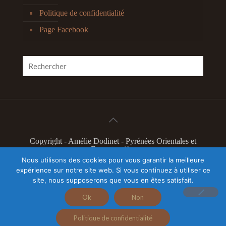
Politique de confidentialité
Page Facebook
Copyright - Amélie Dodinet - Pyrénées Orientales et
France entière
L'Odyssée Intérieure 2019 - Marque déposée à l'INPI
Nous utilisons des cookies pour vous garantir la meilleure
N°4603304
expérience sur notre site web. Si vous continuez à utiliser ce
Illustration slider page accueil Camille Feger - Tous
site, nous supposerons que vous en êtes satisfait.
droits réservés
Autres illustrations Nacho Nass
Ok
Non
Politique de confidentialité