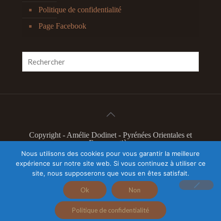
Politique de confidentialité
Page Facebook
Copyright - Amélie Dodinet - Pyrénées Orientales et
France entière
L'Odyssée Intérieure 2019 - Marque déposée à l'INPI
Nous utilisons des cookies pour vous garantir la meilleure
N°4603304
expérience sur notre site web. Si vous continuez à utiliser ce
Illustration slider page accueil Camille Feger - Tous
site, nous supposerons que vous en êtes satisfait.
droits réservés
Autres illustrations Nacho Nass
Ok
Non
Politique de confidentialité