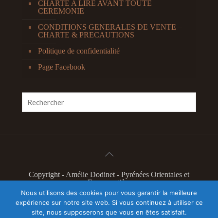
CHARTE A LIRE AVANT TOUTE
CEREMONIE
CONDITIONS GENERALES DE VENTE –
CHARTE & PRECAUTIONS
Politique de confidentialité
Page Facebook
Copyright - Amélie Dodinet - Pyrénées Orientales et
France entière
L'Odyssée Intérieure 2019 - Marque déposée à l'INPI
Nous utilisons des cookies pour vous garantir la meilleure
N°4603304
expérience sur notre site web. Si vous continuez à utiliser ce
Illustration slider page accueil Camille Feger - Tous
site, nous supposerons que vous en êtes satisfait.
droits réservés