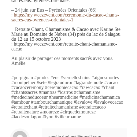
sacres-eus-pyrenees-orientales
– 24 juin sur Eus – Pyrénées Orientales (66)
:
https://my.weezevent.com/ceremonie-du-cacao-chants-
sacres-eus-pyrenees-orientales-1
– Retraite Chant, Chamanisme & Cacao avec Karine Ste-
Marie au Domaine de Nabes (34) près du lac de Salagou
du 12 au 15 octobre 2023
:
https://my.weezevent.com/retraite-chant-chamanisme-
cacao
Au plaisir de partager ces moments sacrés avec vous.
Amélie
#perpignan #prades #eus #vernetlesbains #aiguesmortes
#montpellier #sete #legrauduroi #lagrandemotte #cacao
#cacaoceremony #ceremoniecacao #rawcacao #chant
#chantssacres #mantras #icarros #chamanisme
#medecineducoeur #heartmedicine #medicinachamanica
#tambour #tambourchamanique #lavalove #lavalovecacao
#retraitechant #retraitechamanisme #retraitecacao
#retraitenature #moureze #cirquedemoureze
#lacdesoulagou #lyon #villeurbanne
amelie.dodinet@gmail.com